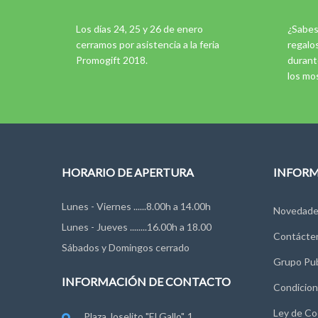
Los días 24, 25 y 26 de enero
¿Sabes
cerramos por asistencia a la feria
regalo
Promogift 2018.
durant
los mo
HORARIO DE APERTURA
INFOR
Lunes - Viernes ......8.00h a 14.00h
Novedade
Lunes - Jueves ........16.00h a 18.00
Contácte
Sábados y Domingos cerrado
Grupo Pub
INFORMACIÓN DE CONTACTO
Condicion
Ley de Co
Plaza Joselito "El Gallo", 1.