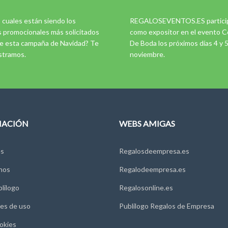
 cuales están siendo los
REGALOSEVENTOS.ES partici
s promocionales más solicitados
como expositor en el evento C
e esta campaña de Navidad? Te
De Boda los próximos días 4 y 
stramos.
noviembre.
MACIÓN
WEBS AMIGAS
s
Regalosdeempresa.es
nos
Regalodeempresa.es
lilogo
Regalosonline.es
es de uso
Publilogo Regalos de Empresa
okies