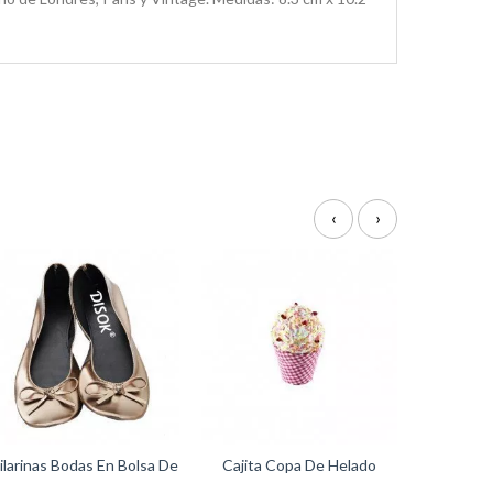
‹
›
ilarinas Bodas En Bolsa De
Cajita Copa De Helado
Regalo
Cupcake