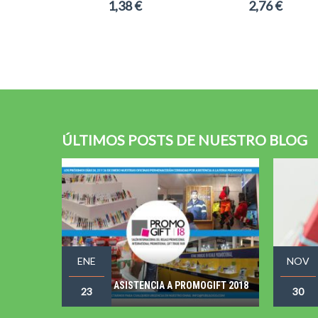
1,38 €
2,76 €
ÚLTIMOS POSTS DE NUESTRO BLOG
ENE
NOV
ASISTENCIA A PROMOGIFT 2018
23
30