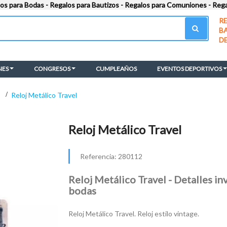
los para Bodas - Regalos para Bautizos - Regalos para Comuniones - Reg
R
B
D
NES
CONGRESOS
CUMPLEAÑOS
EVENTOS DEPORTIVOS
>
Reloj Metálico Travel
Reloj Metálico Travel
Referencia:
280112
Reloj Metálico Travel - Detalles in
bodas
Reloj Metálico Travel. Reloj estilo vintage.