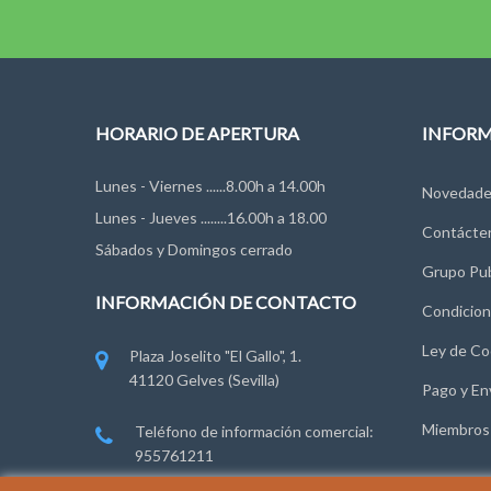
HORARIO DE APERTURA
INFOR
Lunes - Viernes ......8.00h a 14.00h
Novedade
Lunes - Jueves ........16.00h a 18.00
Contácte
Sábados y Domingos cerrado
Grupo Pub
INFORMACIÓN DE CONTACTO
Condicion
Ley de Co
Plaza Joselito "El Gallo", 1.
41120 Gelves (Sevilla)
Pago y En
Miembros
Teléfono de información comercial:
955761211