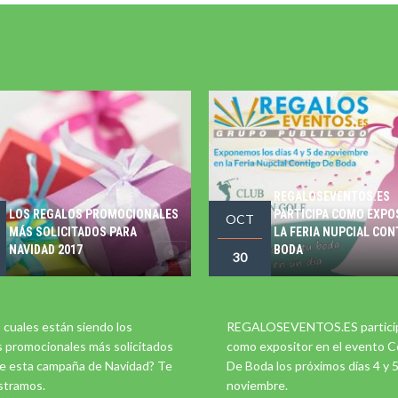
REGALOSEVENTOS.ES
LOS REGALOS PROMOCIONALES
PARTICIPA COMO EXPO
OCT
MÁS SOLICITADOS PARA
LA FERIA NUPCIAL CON
NAVIDAD 2017
BODA
30
 cuales están siendo los
REGALOSEVENTOS.ES partici
s promocionales más solicitados
como expositor en el evento C
e esta campaña de Navidad? Te
De Boda los próximos días 4 y 
stramos.
noviembre.