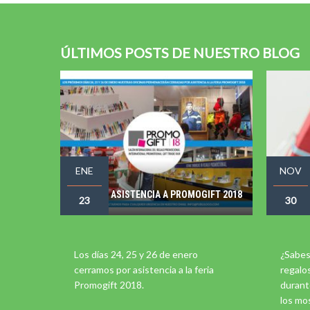
ÚLTIMOS POSTS DE NUESTRO BLOG
ENE
NOV
ASISTENCIA A PROMOGIFT 2018
23
30
Los días 24, 25 y 26 de enero
¿Sabes
cerramos por asistencia a la feria
regalo
Promogift 2018.
durant
los mo