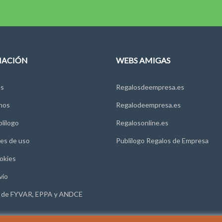
MACIÓN
WEBS AMIGAS
s
Regalosdeempresa.es
nos
Regalodeempresa.es
lilogo
Regalosonline.es
es de uso
Publilogo Regalos de Empresa
okies
vío
 de FYVAR, EPPA y ANDCE