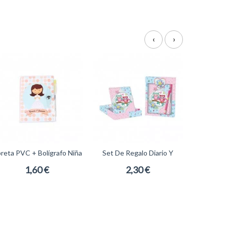
‹
›
breta PVC + Bolígrafo Niña
Set De Regalo Diario Y
Comunión
Bolígrafo Buhos
1,60 €
2,30 €