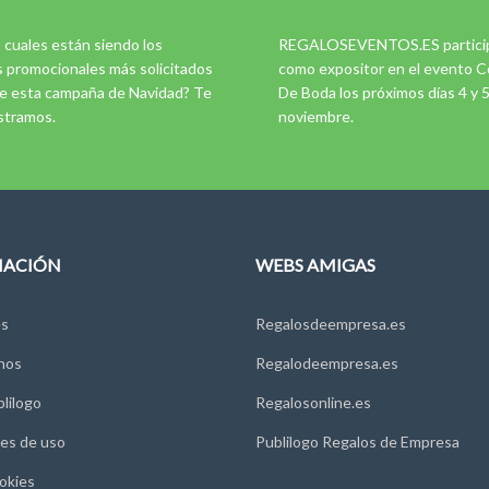
 cuales están siendo los
REGALOSEVENTOS.ES partici
s promocionales más solicitados
como expositor en el evento C
e esta campaña de Navidad? Te
De Boda los próximos días 4 y 
stramos.
noviembre.
MACIÓN
WEBS AMIGAS
s
Regalosdeempresa.es
nos
Regalodeempresa.es
lilogo
Regalosonline.es
es de uso
Publilogo Regalos de Empresa
okies