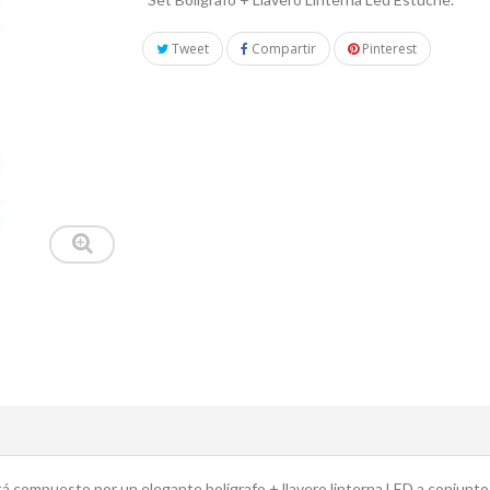
Tweet
Compartir
Pinterest
stá compuesto por un elegante bolígrafo + llavero linterna LED a conjunto