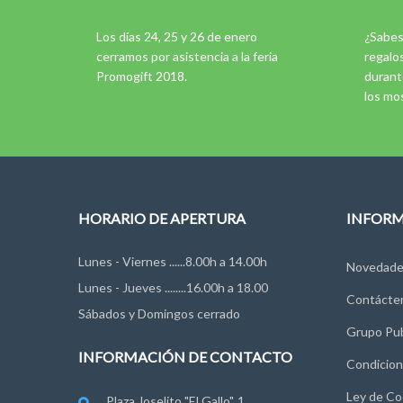
Los días 24, 25 y 26 de enero
¿Sabes
cerramos por asistencia a la feria
regalo
Promogift 2018.
durant
los mo
HORARIO DE APERTURA
INFOR
Lunes - Viernes ......8.00h a 14.00h
Novedade
Lunes - Jueves ........16.00h a 18.00
Contácte
Sábados y Domingos cerrado
Grupo Pub
INFORMACIÓN DE CONTACTO
Condicion
Ley de Co
Plaza Joselito "El Gallo", 1.