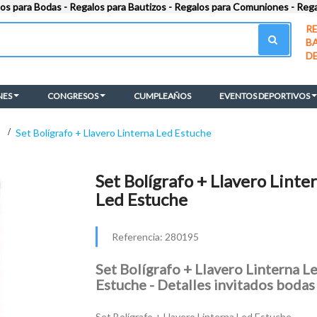
los para Bodas - Regalos para Bautizos - Regalos para Comuniones - Reg
R
B
D
NES
CONGRESOS
CUMPLEAÑOS
EVENTOS DEPORTIVOS
>
Set Bolígrafo + Llavero Linterna Led Estuche
Set Bolígrafo + Llavero Linte
Led Estuche
Referencia:
280195
Set Bolígrafo + Llavero Linterna L
Estuche - Detalles invitados bodas
Set Bolígrafo + Llavero Linterna Led Estuche.