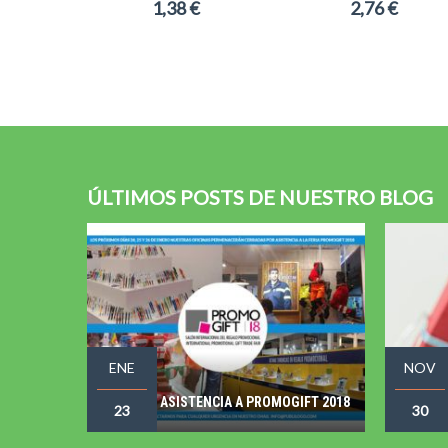
1,38 €
2,76 €
ÚLTIMOS POSTS DE NUESTRO BLOG
ENE
NOV
ASISTENCIA A PROMOGIFT 2018
23
30