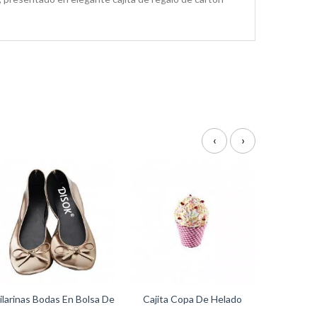
‹
›
ilarinas Bodas En Bolsa De
Cajita Copa De Helado
Regalo
Cupcake