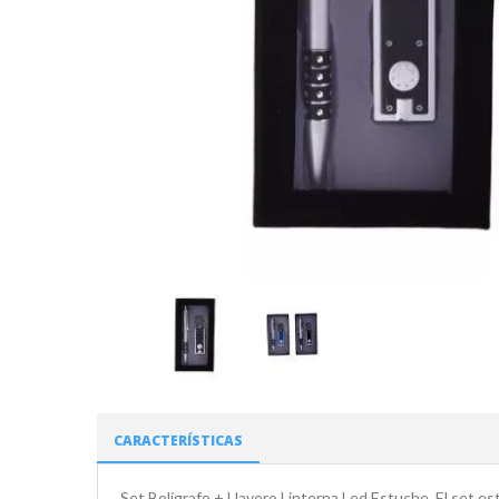
CARACTERÍSTICAS
Set Bolígrafo + Llavero Linterna Led Estuche. El set e